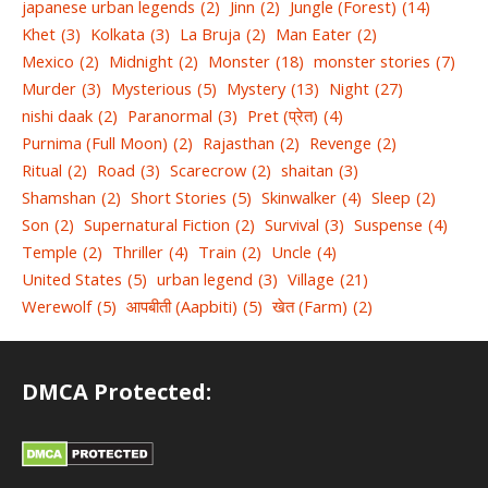
japanese urban legends
(2)
Jinn
(2)
Jungle (Forest)
(14)
Khet
(3)
Kolkata
(3)
La Bruja
(2)
Man Eater
(2)
Mexico
(2)
Midnight
(2)
Monster
(18)
monster stories
(7)
Murder
(3)
Mysterious
(5)
Mystery
(13)
Night
(27)
nishi daak
(2)
Paranormal
(3)
Pret (प्रेत)
(4)
Purnima (Full Moon)
(2)
Rajasthan
(2)
Revenge
(2)
Ritual
(2)
Road
(3)
Scarecrow
(2)
shaitan
(3)
Shamshan
(2)
Short Stories
(5)
Skinwalker
(4)
Sleep
(2)
Son
(2)
Supernatural Fiction
(2)
Survival
(3)
Suspense
(4)
Temple
(2)
Thriller
(4)
Train
(2)
Uncle
(4)
United States
(5)
urban legend
(3)
Village
(21)
Werewolf
(5)
आपबीती (Aapbiti)
(5)
खेत (Farm)
(2)
DMCA Protected: