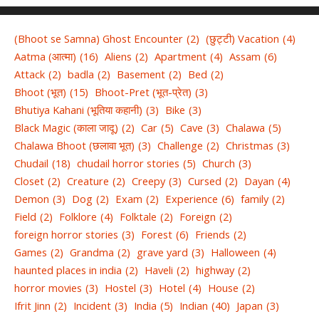
(Bhoot se Samna) Ghost Encounter
(2)
(छुट्टी) Vacation
(4)
Aatma (आत्मा)
(16)
Aliens
(2)
Apartment
(4)
Assam
(6)
Attack
(2)
badla
(2)
Basement
(2)
Bed
(2)
Bhoot (भूत)
(15)
Bhoot-Pret (भूत-प्रेत)
(3)
Bhutiya Kahani (भूतिया कहानी)
(3)
Bike
(3)
Black Magic (काला जादू)
(2)
Car
(5)
Cave
(3)
Chalawa
(5)
Chalawa Bhoot (छलावा भूत)
(3)
Challenge
(2)
Christmas
(3)
Chudail
(18)
chudail horror stories
(5)
Church
(3)
Closet
(2)
Creature
(2)
Creepy
(3)
Cursed
(2)
Dayan
(4)
Demon
(3)
Dog
(2)
Exam
(2)
Experience
(6)
family
(2)
Field
(2)
Folklore
(4)
Folktale
(2)
Foreign
(2)
foreign horror stories
(3)
Forest
(6)
Friends
(2)
Games
(2)
Grandma
(2)
grave yard
(3)
Halloween
(4)
haunted places in india
(2)
Haveli
(2)
highway
(2)
horror movies
(3)
Hostel
(3)
Hotel
(4)
House
(2)
Ifrit Jinn
(2)
Incident
(3)
India
(5)
Indian
(40)
Japan
(3)