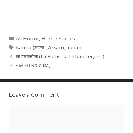
Categories
All Horror
,
Horror Stories
Tags
Aatma (आत्मा)
,
Assam
,
Indian
ला पातासोला (La Patasola Urban Legend)
नाले बा (Nale Ba)
Leave a Comment
Comment