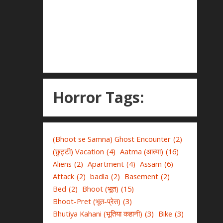
Horror Tags:
(Bhoot se Samna) Ghost Encounter
(2)
(छुट्टी) Vacation
(4)
Aatma (आत्मा)
(16)
Aliens
(2)
Apartment
(4)
Assam
(6)
Attack
(2)
badla
(2)
Basement
(2)
Bed
(2)
Bhoot (भूत)
(15)
Bhoot-Pret (भूत-प्रेत)
(3)
Bhutiya Kahani (भूतिया कहानी)
(3)
Bike
(3)