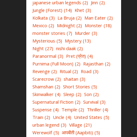
japanese urban legends
(2)
Jinn
(2)
Jungle (Forest)
(14)
Khet
(3)
Kolkata
(3)
La Bruja
(2)
Man Eater
(2)
Mexico
(2)
Midnight
(2)
Monster
(18)
monster stories
(7)
Murder
(3)
Mysterious
(5)
Mystery
(13)
Night
(27)
nishi daak
(2)
Paranormal
(3)
Pret (प्रेत)
(4)
Purnima (Full Moon)
(2)
Rajasthan
(2)
Revenge
(2)
Ritual
(2)
Road
(3)
Scarecrow
(2)
shaitan
(3)
Shamshan
(2)
Short Stories
(5)
Skinwalker
(4)
Sleep
(2)
Son
(2)
Supernatural Fiction
(2)
Survival
(3)
Suspense
(4)
Temple
(2)
Thriller
(4)
Train
(2)
Uncle
(4)
United States
(5)
urban legend
(3)
Village
(21)
Werewolf
(5)
आपबीती (Aapbiti)
(5)