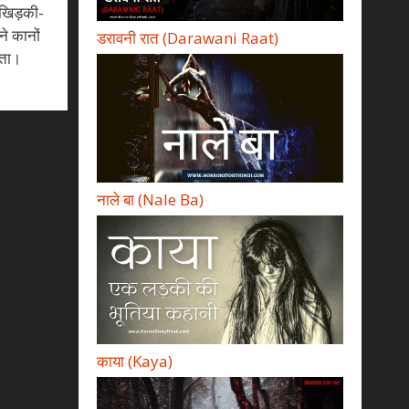
े खिड़की-
े कानों
डरावनी रात (Darawani Raat)
ाता।
नाले बा (Nale Ba)
काया (Kaya)