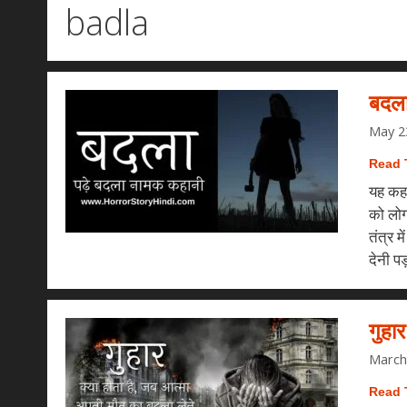
badla
बदल
May 2
Read 
यह कहा
को लोग
तंत्र 
देनी प
गुह
March
Read 