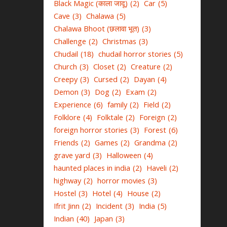
Black Magic (काला जादू)
(2)
Car
(5)
Cave
(3)
Chalawa
(5)
Chalawa Bhoot (छलावा भूत)
(3)
Challenge
(2)
Christmas
(3)
Chudail
(18)
chudail horror stories
(5)
Church
(3)
Closet
(2)
Creature
(2)
Creepy
(3)
Cursed
(2)
Dayan
(4)
Demon
(3)
Dog
(2)
Exam
(2)
Experience
(6)
family
(2)
Field
(2)
Folklore
(4)
Folktale
(2)
Foreign
(2)
foreign horror stories
(3)
Forest
(6)
Friends
(2)
Games
(2)
Grandma
(2)
grave yard
(3)
Halloween
(4)
haunted places in india
(2)
Haveli
(2)
highway
(2)
horror movies
(3)
Hostel
(3)
Hotel
(4)
House
(2)
Ifrit Jinn
(2)
Incident
(3)
India
(5)
Indian
(40)
Japan
(3)