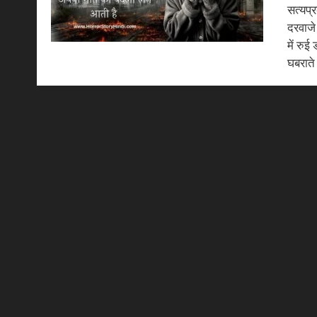
सत्यप्
दरवाजे
में रु
घबराते