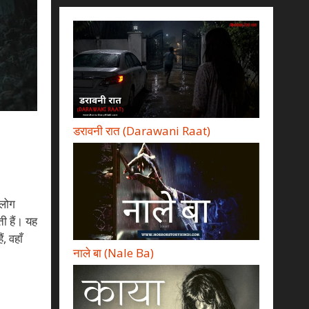
डरावनी रात (Darawani Raat)
 लोग
ी हैं। यह
, वहाँ
नाले बा (Nale Ba)