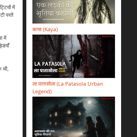
ियों में
टी परतें
काया (Kaya)
 में
्डियाँ
क थी,
ला पातासोला (La Patasola Urban
Legend)