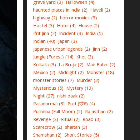
grave yard
(3)
Halloween
(4)
haunted places in india
(2)
Haveli
(2)
highway
(2)
horror movies
(3)
Hostel
(3)
Hotel
(4)
House
(2)
Ifrit Jinn
(2)
Incident
(3)
India
(5)
Indian
(40)
Japan
(3)
japanese urban legends
(2)
Jinn
(2)
Jungle (Forest)
(14)
Khet
(3)
Kolkata
(3)
La Bruja
(2)
Man Eater
(2)
Mexico
(2)
Midnight
(2)
Monster
(18)
monster stories
(7)
Murder
(3)
Mysterious
(5)
Mystery
(13)
Night
(27)
nishi daak
(2)
Paranormal
(3)
Pret (प्रेत)
(4)
Purnima (Full Moon)
(2)
Rajasthan
(2)
Revenge
(2)
Ritual
(2)
Road
(3)
Scarecrow
(2)
shaitan
(3)
Shamshan
(2)
Short Stories
(5)