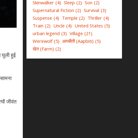
Skinwalker
(4)
Sleep
(2)
Son
(2)
Supernatural Fiction
(2)
Survival
(3)
Suspense
(4)
Temple
(2)
Thriller
(4)
Train
(2)
Uncle
(4)
United States
(5)
urban legend
(3)
Village
(21)
Werewolf
(5)
आपबीती (Aapbiti)
(5)
खेत (Farm)
(2)
 घुली हुई
 सामना
्यों जीवंत