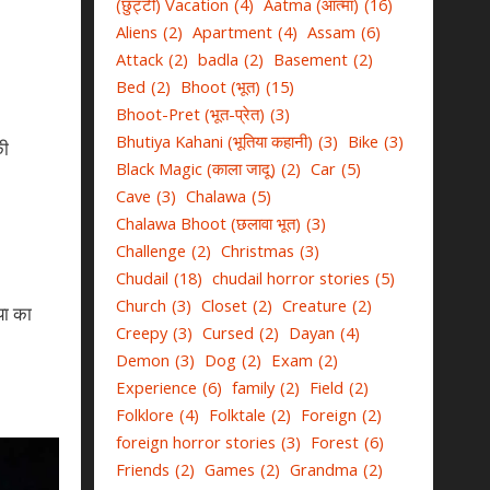
(छुट्टी) Vacation
(4)
Aatma (आत्मा)
(16)
Aliens
(2)
Apartment
(4)
Assam
(6)
Attack
(2)
badla
(2)
Basement
(2)
Bed
(2)
Bhoot (भूत)
(15)
Bhoot-Pret (भूत-प्रेत)
(3)
Bhutiya Kahani (भूतिया कहानी)
(3)
Bike
(3)
की
Black Magic (काला जादू)
(2)
Car
(5)
Cave
(3)
Chalawa
(5)
Chalawa Bhoot (छलावा भूत)
(3)
Challenge
(2)
Christmas
(3)
Chudail
(18)
chudail horror stories
(5)
Church
(3)
Closet
(2)
Creature
(2)
या का
Creepy
(3)
Cursed
(2)
Dayan
(4)
Demon
(3)
Dog
(2)
Exam
(2)
Experience
(6)
family
(2)
Field
(2)
Folklore
(4)
Folktale
(2)
Foreign
(2)
foreign horror stories
(3)
Forest
(6)
Friends
(2)
Games
(2)
Grandma
(2)