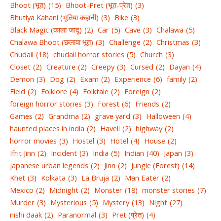
Bhoot (भूत)
(15)
Bhoot-Pret (भूत-प्रेत)
(3)
Bhutiya Kahani (भूतिया कहानी)
(3)
Bike
(3)
Black Magic (काला जादू)
(2)
Car
(5)
Cave
(3)
Chalawa
(5)
Chalawa Bhoot (छलावा भूत)
(3)
Challenge
(2)
Christmas
(3)
Chudail
(18)
chudail horror stories
(5)
Church
(3)
Closet
(2)
Creature
(2)
Creepy
(3)
Cursed
(2)
Dayan
(4)
Demon
(3)
Dog
(2)
Exam
(2)
Experience
(6)
family
(2)
Field
(2)
Folklore
(4)
Folktale
(2)
Foreign
(2)
foreign horror stories
(3)
Forest
(6)
Friends
(2)
Games
(2)
Grandma
(2)
grave yard
(3)
Halloween
(4)
haunted places in india
(2)
Haveli
(2)
highway
(2)
horror movies
(3)
Hostel
(3)
Hotel
(4)
House
(2)
Ifrit Jinn
(2)
Incident
(3)
India
(5)
Indian
(40)
Japan
(3)
japanese urban legends
(2)
Jinn
(2)
Jungle (Forest)
(14)
Khet
(3)
Kolkata
(3)
La Bruja
(2)
Man Eater
(2)
Mexico
(2)
Midnight
(2)
Monster
(18)
monster stories
(7)
Murder
(3)
Mysterious
(5)
Mystery
(13)
Night
(27)
nishi daak
(2)
Paranormal
(3)
Pret (प्रेत)
(4)