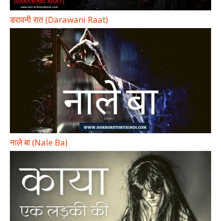
डरावनी रात (Darawani Raat)
नाले बा (Nale Ba)