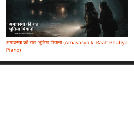
अमावस्या की रात: भूतिया पियानो (Amavasya ki Raat: Bhutiya
Piano)