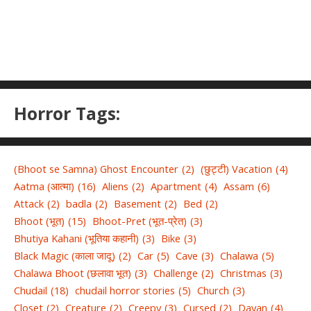
Horror Tags:
(Bhoot se Samna) Ghost Encounter
(2)
(छुट्टी) Vacation
(4)
Aatma (आत्मा)
(16)
Aliens
(2)
Apartment
(4)
Assam
(6)
Attack
(2)
badla
(2)
Basement
(2)
Bed
(2)
Bhoot (भूत)
(15)
Bhoot-Pret (भूत-प्रेत)
(3)
Bhutiya Kahani (भूतिया कहानी)
(3)
Bike
(3)
Black Magic (काला जादू)
(2)
Car
(5)
Cave
(3)
Chalawa
(5)
Chalawa Bhoot (छलावा भूत)
(3)
Challenge
(2)
Christmas
(3)
Chudail
(18)
chudail horror stories
(5)
Church
(3)
Closet
(2)
Creature
(2)
Creepy
(3)
Cursed
(2)
Dayan
(4)