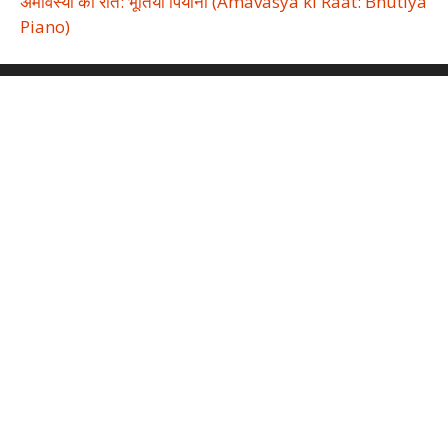
अमावस्या की रात: भूतिया पियानो (Amavasya ki Raat: Bhutiya
Piano)