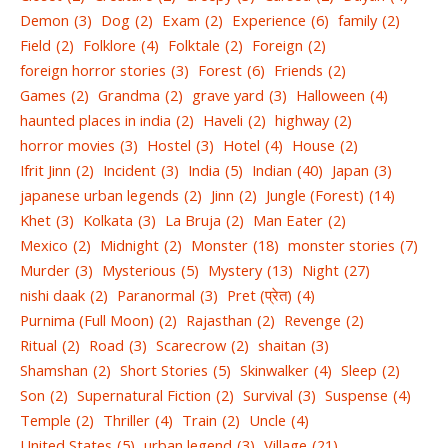
Demon
(3)
Dog
(2)
Exam
(2)
Experience
(6)
family
(2)
Field
(2)
Folklore
(4)
Folktale
(2)
Foreign
(2)
foreign horror stories
(3)
Forest
(6)
Friends
(2)
Games
(2)
Grandma
(2)
grave yard
(3)
Halloween
(4)
haunted places in india
(2)
Haveli
(2)
highway
(2)
horror movies
(3)
Hostel
(3)
Hotel
(4)
House
(2)
Ifrit Jinn
(2)
Incident
(3)
India
(5)
Indian
(40)
Japan
(3)
japanese urban legends
(2)
Jinn
(2)
Jungle (Forest)
(14)
Khet
(3)
Kolkata
(3)
La Bruja
(2)
Man Eater
(2)
Mexico
(2)
Midnight
(2)
Monster
(18)
monster stories
(7)
Murder
(3)
Mysterious
(5)
Mystery
(13)
Night
(27)
nishi daak
(2)
Paranormal
(3)
Pret (प्रेत)
(4)
Purnima (Full Moon)
(2)
Rajasthan
(2)
Revenge
(2)
Ritual
(2)
Road
(3)
Scarecrow
(2)
shaitan
(3)
Shamshan
(2)
Short Stories
(5)
Skinwalker
(4)
Sleep
(2)
Son
(2)
Supernatural Fiction
(2)
Survival
(3)
Suspense
(4)
Temple
(2)
Thriller
(4)
Train
(2)
Uncle
(4)
United States
(5)
urban legend
(3)
Village
(21)