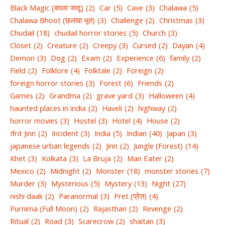
Black Magic (काला जादू)
(2)
Car
(5)
Cave
(3)
Chalawa
(5)
Chalawa Bhoot (छलावा भूत)
(3)
Challenge
(2)
Christmas
(3)
Chudail
(18)
chudail horror stories
(5)
Church
(3)
Closet
(2)
Creature
(2)
Creepy
(3)
Cursed
(2)
Dayan
(4)
Demon
(3)
Dog
(2)
Exam
(2)
Experience
(6)
family
(2)
Field
(2)
Folklore
(4)
Folktale
(2)
Foreign
(2)
foreign horror stories
(3)
Forest
(6)
Friends
(2)
Games
(2)
Grandma
(2)
grave yard
(3)
Halloween
(4)
haunted places in india
(2)
Haveli
(2)
highway
(2)
horror movies
(3)
Hostel
(3)
Hotel
(4)
House
(2)
Ifrit Jinn
(2)
Incident
(3)
India
(5)
Indian
(40)
Japan
(3)
japanese urban legends
(2)
Jinn
(2)
Jungle (Forest)
(14)
Khet
(3)
Kolkata
(3)
La Bruja
(2)
Man Eater
(2)
Mexico
(2)
Midnight
(2)
Monster
(18)
monster stories
(7)
Murder
(3)
Mysterious
(5)
Mystery
(13)
Night
(27)
nishi daak
(2)
Paranormal
(3)
Pret (प्रेत)
(4)
Purnima (Full Moon)
(2)
Rajasthan
(2)
Revenge
(2)
Ritual
(2)
Road
(3)
Scarecrow
(2)
shaitan
(3)