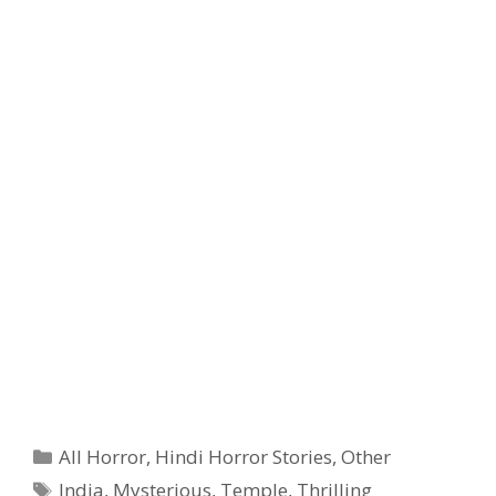
Categories
All Horror
,
Hindi Horror Stories
,
Other
Tags
India
,
Mysterious
,
Temple
,
Thrilling