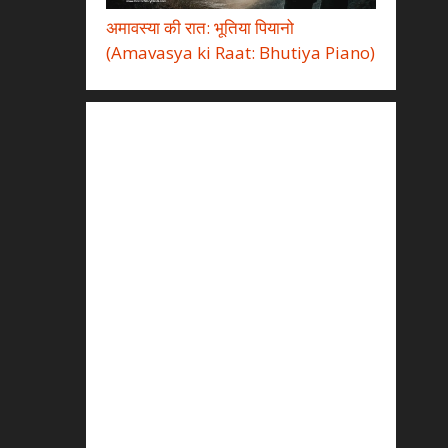
अमावस्या की रात: भूतिया पियानो
(Amavasya ki Raat: Bhutiya Piano)