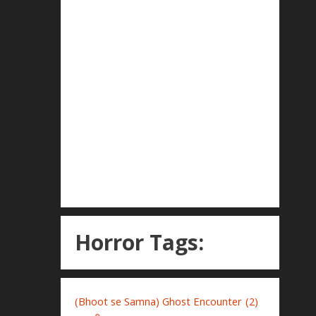
Horror Tags:
(Bhoot se Samna) Ghost Encounter
(2)