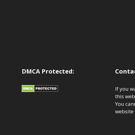
DMCA Protected:
Contac
If you w
this web
You cann
website