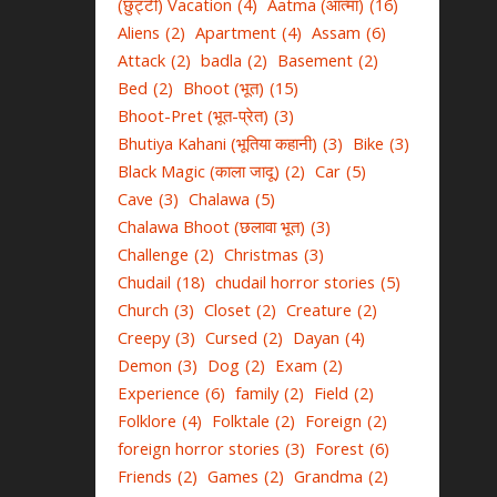
(छुट्टी) Vacation
(4)
Aatma (आत्मा)
(16)
Aliens
(2)
Apartment
(4)
Assam
(6)
Attack
(2)
badla
(2)
Basement
(2)
Bed
(2)
Bhoot (भूत)
(15)
Bhoot-Pret (भूत-प्रेत)
(3)
Bhutiya Kahani (भूतिया कहानी)
(3)
Bike
(3)
Black Magic (काला जादू)
(2)
Car
(5)
Cave
(3)
Chalawa
(5)
Chalawa Bhoot (छलावा भूत)
(3)
Challenge
(2)
Christmas
(3)
Chudail
(18)
chudail horror stories
(5)
Church
(3)
Closet
(2)
Creature
(2)
Creepy
(3)
Cursed
(2)
Dayan
(4)
Demon
(3)
Dog
(2)
Exam
(2)
Experience
(6)
family
(2)
Field
(2)
Folklore
(4)
Folktale
(2)
Foreign
(2)
foreign horror stories
(3)
Forest
(6)
Friends
(2)
Games
(2)
Grandma
(2)