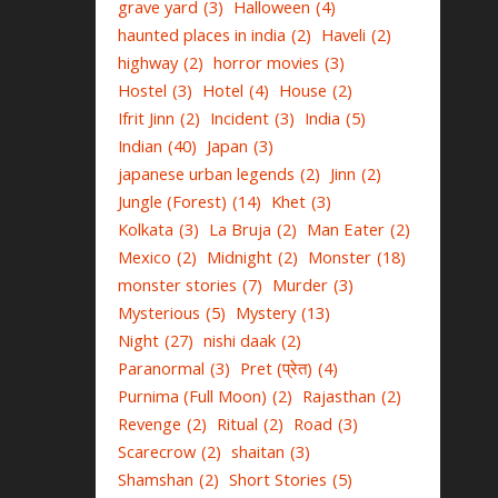
grave yard
(3)
Halloween
(4)
haunted places in india
(2)
Haveli
(2)
highway
(2)
horror movies
(3)
Hostel
(3)
Hotel
(4)
House
(2)
Ifrit Jinn
(2)
Incident
(3)
India
(5)
Indian
(40)
Japan
(3)
japanese urban legends
(2)
Jinn
(2)
Jungle (Forest)
(14)
Khet
(3)
Kolkata
(3)
La Bruja
(2)
Man Eater
(2)
Mexico
(2)
Midnight
(2)
Monster
(18)
monster stories
(7)
Murder
(3)
Mysterious
(5)
Mystery
(13)
Night
(27)
nishi daak
(2)
Paranormal
(3)
Pret (प्रेत)
(4)
Purnima (Full Moon)
(2)
Rajasthan
(2)
Revenge
(2)
Ritual
(2)
Road
(3)
Scarecrow
(2)
shaitan
(3)
Shamshan
(2)
Short Stories
(5)