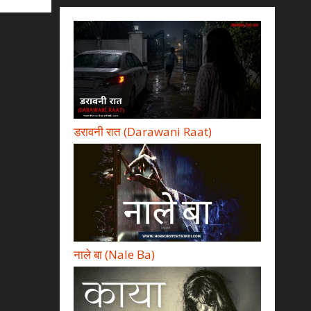
डरावनी रात (Darawani Raat)
नाले बा (Nale Ba)