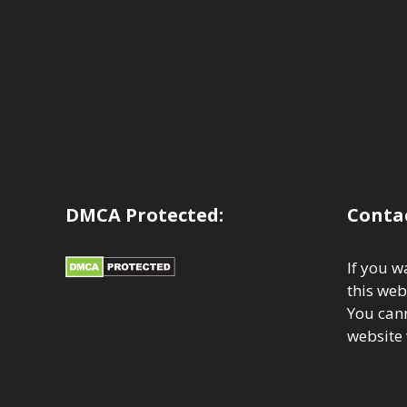
DMCA Protected:
Contac
If you w
this web
You cann
website