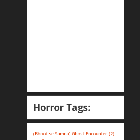
Horror Tags:
(Bhoot se Samna) Ghost Encounter
(2)