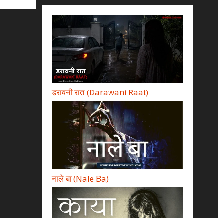
डरावनी रात (Darawani Raat)
नाले बा (Nale Ba)