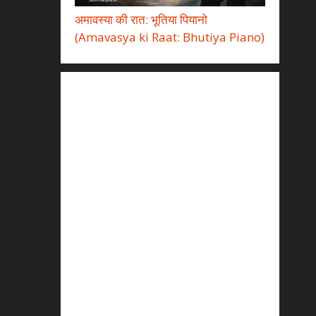
अमावस्या की रात: भूतिया पियानो
(Amavasya ki Raat: Bhutiya Piano)