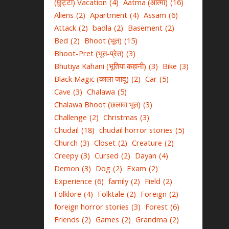
(छुट्टी) Vacation
(4)
Aatma (आत्मा)
(16)
Aliens
(2)
Apartment
(4)
Assam
(6)
Attack
(2)
badla
(2)
Basement
(2)
Bed
(2)
Bhoot (भूत)
(15)
Bhoot-Pret (भूत-प्रेत)
(3)
Bhutiya Kahani (भूतिया कहानी)
(3)
Bike
(3)
Black Magic (काला जादू)
(2)
Car
(5)
Cave
(3)
Chalawa
(5)
Chalawa Bhoot (छलावा भूत)
(3)
Challenge
(2)
Christmas
(3)
Chudail
(18)
chudail horror stories
(5)
Church
(3)
Closet
(2)
Creature
(2)
Creepy
(3)
Cursed
(2)
Dayan
(4)
Demon
(3)
Dog
(2)
Exam
(2)
Experience
(6)
family
(2)
Field
(2)
Folklore
(4)
Folktale
(2)
Foreign
(2)
foreign horror stories
(3)
Forest
(6)
Friends
(2)
Games
(2)
Grandma
(2)