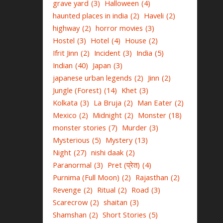
grave yard
(3)
Halloween
(4)
haunted places in india
(2)
Haveli
(2)
highway
(2)
horror movies
(3)
Hostel
(3)
Hotel
(4)
House
(2)
Ifrit Jinn
(2)
Incident
(3)
India
(5)
Indian
(40)
Japan
(3)
japanese urban legends
(2)
Jinn
(2)
Jungle (Forest)
(14)
Khet
(3)
Kolkata
(3)
La Bruja
(2)
Man Eater
(2)
Mexico
(2)
Midnight
(2)
Monster
(18)
monster stories
(7)
Murder
(3)
Mysterious
(5)
Mystery
(13)
Night
(27)
nishi daak
(2)
Paranormal
(3)
Pret (प्रेत)
(4)
Purnima (Full Moon)
(2)
Rajasthan
(2)
Revenge
(2)
Ritual
(2)
Road
(3)
Scarecrow
(2)
shaitan
(3)
Shamshan
(2)
Short Stories
(5)