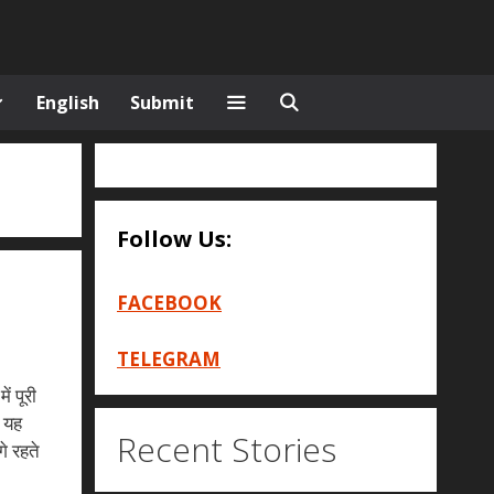
English
Submit
Follow Us:
FACEBOOK
TELEGRAM
ं पूरी
 यह
Recent Stories
े रहते