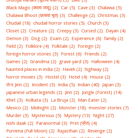
Black Magic (काला जादू)
(2)
Car
(5)
Cave
(3)
Chalawa
(5)
Chalawa Bhoot (छलावा भूत)
(3)
Challenge
(2)
Christmas
(3)
Chudail
(18)
chudail horror stories
(5)
Church
(3)
Closet
(2)
Creature
(2)
Creepy
(3)
Cursed
(2)
Dayan
(4)
Demon
(3)
Dog
(2)
Exam
(2)
Experience
(6)
family
(2)
Field
(2)
Folklore
(4)
Folktale
(2)
Foreign
(2)
foreign horror stories
(3)
Forest
(6)
Friends
(2)
Games
(2)
Grandma
(2)
grave yard
(3)
Halloween
(4)
haunted places in india
(2)
Haveli
(2)
highway
(2)
horror movies
(3)
Hostel
(3)
Hotel
(4)
House
(2)
Ifrit Jinn
(2)
Incident
(3)
India
(5)
Indian
(40)
Japan
(3)
japanese urban legends
(2)
Jinn
(2)
Jungle (Forest)
(14)
Khet
(3)
Kolkata
(3)
La Bruja
(2)
Man Eater
(2)
Mexico
(2)
Midnight
(2)
Monster
(18)
monster stories
(7)
Murder
(3)
Mysterious
(5)
Mystery
(13)
Night
(27)
nishi daak
(2)
Paranormal
(3)
Pret (प्रेत)
(4)
Purnima (Full Moon)
(2)
Rajasthan
(2)
Revenge
(2)