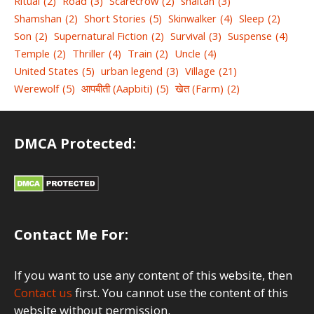
Ritual
(2)
Road
(3)
Scarecrow
(2)
shaitan
(3)
Shamshan
(2)
Short Stories
(5)
Skinwalker
(4)
Sleep
(2)
Son
(2)
Supernatural Fiction
(2)
Survival
(3)
Suspense
(4)
Temple
(2)
Thriller
(4)
Train
(2)
Uncle
(4)
United States
(5)
urban legend
(3)
Village
(21)
Werewolf
(5)
आपबीती (Aapbiti)
(5)
खेत (Farm)
(2)
DMCA Protected:
Contact Me For:
If you want to use any content of this website, then
Contact us
first. You cannot use the content of this
website without permission.