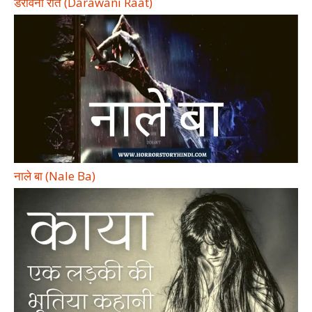
डरावनी रात (Darawani Raat)
नाले बा (Nale Ba)