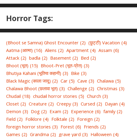
Horror Tags:
(Bhoot se Samna) Ghost Encounter
(2)
(छुट्टी) Vacation
(4)
Aatma (आत्मा)
(16)
Aliens
(2)
Apartment
(4)
Assam
(6)
Attack
(2)
badla
(2)
Basement
(2)
Bed
(2)
Bhoot (भूत)
(15)
Bhoot-Pret (भूत-प्रेत)
(3)
Bhutiya Kahani (भूतिया कहानी)
(3)
Bike
(3)
Black Magic (काला जादू)
(2)
Car
(5)
Cave
(3)
Chalawa
(5)
Chalawa Bhoot (छलावा भूत)
(3)
Challenge
(2)
Christmas
(3)
Chudail
(18)
chudail horror stories
(5)
Church
(3)
Closet
(2)
Creature
(2)
Creepy
(3)
Cursed
(2)
Dayan
(4)
Demon
(3)
Dog
(2)
Exam
(2)
Experience
(6)
family
(2)
Field
(2)
Folklore
(4)
Folktale
(2)
Foreign
(2)
foreign horror stories
(3)
Forest
(6)
Friends
(2)
Games
(2)
Grandma
(2)
grave yard
(3)
Halloween
(4)