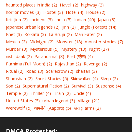
haunted places in india
(2)
Haveli
(2)
highway
(2)
horror movies
(3)
Hostel
(3)
Hotel
(4)
House
(2)
Ifrit Jinn
(2)
Incident
(3)
India
(5)
Indian
(40)
Japan
(3)
japanese urban legends
(2)
Jinn
(2)
Jungle (Forest)
(14)
Khet
(3)
Kolkata
(3)
La Bruja
(2)
Man Eater
(2)
Mexico
(2)
Midnight
(2)
Monster
(18)
monster stories
(7)
Murder
(3)
Mysterious
(5)
Mystery
(13)
Night
(27)
nishi daak
(2)
Paranormal
(3)
Pret (प्रेत)
(4)
Purnima (Full Moon)
(2)
Rajasthan
(2)
Revenge
(2)
Ritual
(2)
Road
(3)
Scarecrow
(2)
shaitan
(3)
Shamshan
(2)
Short Stories
(5)
Skinwalker
(4)
Sleep
(2)
Son
(2)
Supernatural Fiction
(2)
Survival
(3)
Suspense
(4)
Temple
(2)
Thriller
(4)
Train
(2)
Uncle
(4)
United States
(5)
urban legend
(3)
Village
(21)
Werewolf
(5)
आपबीती (Aapbiti)
(5)
खेत (Farm)
(2)
DMCA Protected: