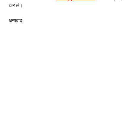
कर ले।
धन्यवाद!