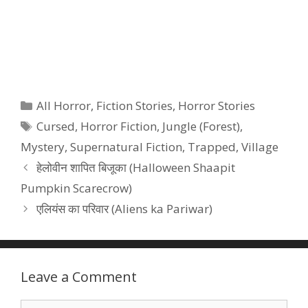
Categories
All Horror
,
Fiction Stories
,
Horror Stories
Tags
Cursed
,
Horror Fiction
,
Jungle (Forest)
,
Mystery
,
Supernatural Fiction
,
Trapped
,
Village
हेलोवीन शापित बिजूका (Halloween Shaapit
Pumpkin Scarecrow)
एलियंस का परिवार (Aliens ka Pariwar)
Leave a Comment
Comment