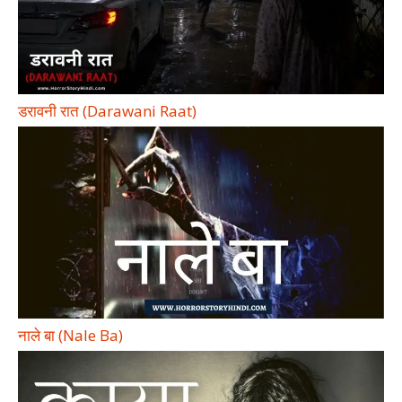
डरावनी रात (Darawani Raat)
नाले बा (Nale Ba)