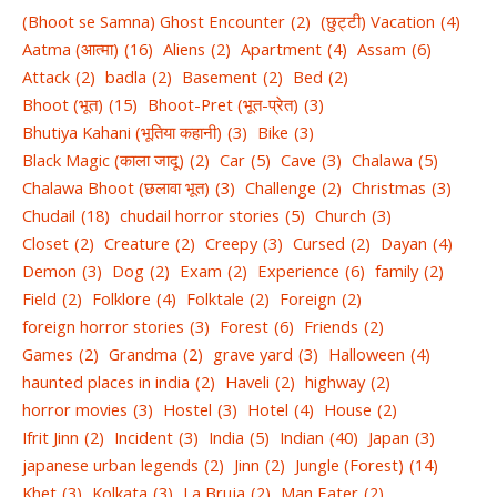
(Bhoot se Samna) Ghost Encounter
(2)
(छुट्टी) Vacation
(4)
Aatma (आत्मा)
(16)
Aliens
(2)
Apartment
(4)
Assam
(6)
Attack
(2)
badla
(2)
Basement
(2)
Bed
(2)
Bhoot (भूत)
(15)
Bhoot-Pret (भूत-प्रेत)
(3)
Bhutiya Kahani (भूतिया कहानी)
(3)
Bike
(3)
Black Magic (काला जादू)
(2)
Car
(5)
Cave
(3)
Chalawa
(5)
Chalawa Bhoot (छलावा भूत)
(3)
Challenge
(2)
Christmas
(3)
Chudail
(18)
chudail horror stories
(5)
Church
(3)
Closet
(2)
Creature
(2)
Creepy
(3)
Cursed
(2)
Dayan
(4)
Demon
(3)
Dog
(2)
Exam
(2)
Experience
(6)
family
(2)
Field
(2)
Folklore
(4)
Folktale
(2)
Foreign
(2)
foreign horror stories
(3)
Forest
(6)
Friends
(2)
Games
(2)
Grandma
(2)
grave yard
(3)
Halloween
(4)
haunted places in india
(2)
Haveli
(2)
highway
(2)
horror movies
(3)
Hostel
(3)
Hotel
(4)
House
(2)
Ifrit Jinn
(2)
Incident
(3)
India
(5)
Indian
(40)
Japan
(3)
japanese urban legends
(2)
Jinn
(2)
Jungle (Forest)
(14)
Khet
(3)
Kolkata
(3)
La Bruja
(2)
Man Eater
(2)