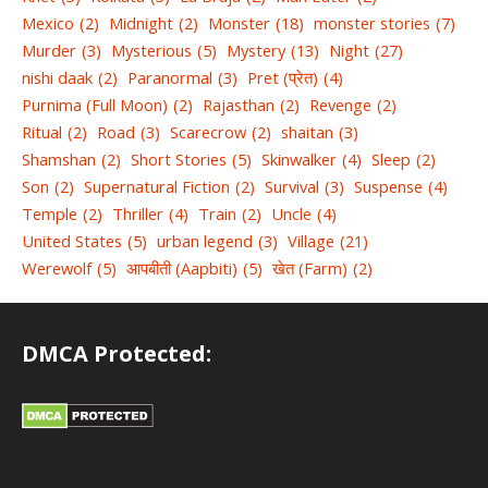
Mexico
(2)
Midnight
(2)
Monster
(18)
monster stories
(7)
Murder
(3)
Mysterious
(5)
Mystery
(13)
Night
(27)
nishi daak
(2)
Paranormal
(3)
Pret (प्रेत)
(4)
Purnima (Full Moon)
(2)
Rajasthan
(2)
Revenge
(2)
Ritual
(2)
Road
(3)
Scarecrow
(2)
shaitan
(3)
Shamshan
(2)
Short Stories
(5)
Skinwalker
(4)
Sleep
(2)
Son
(2)
Supernatural Fiction
(2)
Survival
(3)
Suspense
(4)
Temple
(2)
Thriller
(4)
Train
(2)
Uncle
(4)
United States
(5)
urban legend
(3)
Village
(21)
Werewolf
(5)
आपबीती (Aapbiti)
(5)
खेत (Farm)
(2)
DMCA Protected: