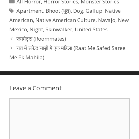
Categories
All Horror
,
Horror Stories
,
Monster Stories
Tags
Apartment
,
Bhoot (भूत)
,
Dog
,
Gallup
,
Native
American
,
Native American Culture
,
Navajo
,
New
Mexico
,
Night
,
Skinwalker
,
United States
रूममेट्स (Roommates)
रात में सफेद साड़ी में एक महिला (Raat Me Safed Saree
Me Ek Mahila)
Leave a Comment
Comment