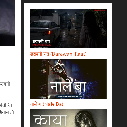
डरावनी रात (Darawani Raat)
डरावनी
नाले बा (Nale Ba)
होती है।
 शैतान तो