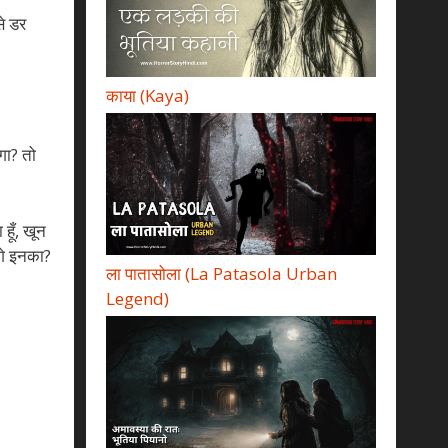
से डर
काया (Kaya)
गा? तो
हूँ, खून
गे इनका?
ला पातासोला (La Patasola Urban
Legend)