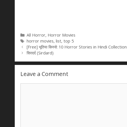
Categories
All Horror
,
Horror Movies
Tags
horror movies
,
list
,
top 5
[Free] भूतिया किस्से: 10 Horror Stories in Hindi Collectio
सिरदर्द (Sirdard)
Leave a Comment
Comment