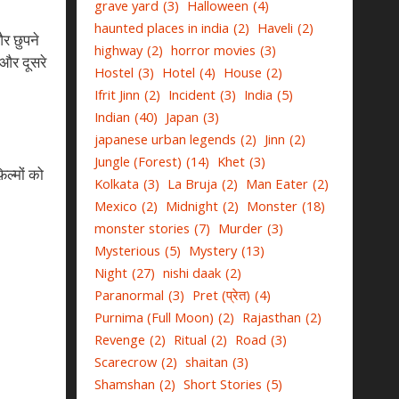
grave yard
(3)
Halloween
(4)
haunted places in india
(2)
Haveli
(2)
और छुपने
highway
(2)
horror movies
(3)
 और दूसरे
Hostel
(3)
Hotel
(4)
House
(2)
Ifrit Jinn
(2)
Incident
(3)
India
(5)
Indian
(40)
Japan
(3)
japanese urban legends
(2)
Jinn
(2)
Jungle (Forest)
(14)
Khet
(3)
िल्मों को
Kolkata
(3)
La Bruja
(2)
Man Eater
(2)
Mexico
(2)
Midnight
(2)
Monster
(18)
monster stories
(7)
Murder
(3)
Mysterious
(5)
Mystery
(13)
Night
(27)
nishi daak
(2)
Paranormal
(3)
Pret (प्रेत)
(4)
Purnima (Full Moon)
(2)
Rajasthan
(2)
Revenge
(2)
Ritual
(2)
Road
(3)
Scarecrow
(2)
shaitan
(3)
Shamshan
(2)
Short Stories
(5)