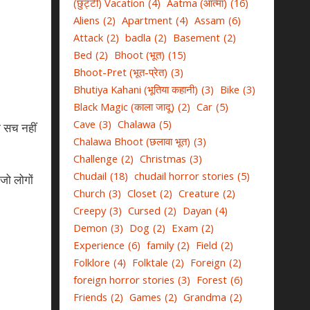
(छुट्टी) Vacation
(4)
Aatma (आत्मा)
(16)
Aliens
(2)
Apartment
(4)
Assam
(6)
Attack
(2)
badla
(2)
Basement
(2)
Bed
(2)
Bhoot (भूत)
(15)
Bhoot-Pret (भूत-प्रेत)
(3)
Bhutiya Kahani (भूतिया कहानी)
(3)
Bike
(3)
Black Magic (काला जादू)
(2)
Car
(5)
Cave
(3)
Chalawa
(5)
ी सच नहीं
Chalawa Bhoot (छलावा भूत)
(3)
Challenge
(2)
Christmas
(3)
Chudail
(18)
chudail horror stories
(5)
जो लोगों
Church
(3)
Closet
(2)
Creature
(2)
Creepy
(3)
Cursed
(2)
Dayan
(4)
Demon
(3)
Dog
(2)
Exam
(2)
Experience
(6)
family
(2)
Field
(2)
Folklore
(4)
Folktale
(2)
Foreign
(2)
foreign horror stories
(3)
Forest
(6)
Friends
(2)
Games
(2)
Grandma
(2)