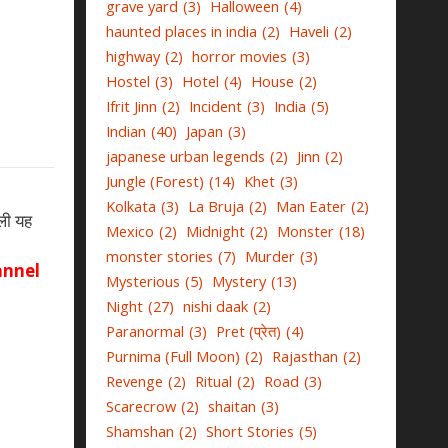
grave yard
(3)
Halloween
(4)
haunted places in india
(2)
Haveli
(2)
highway
(2)
horror movies
(3)
Hostel
(3)
Hotel
(4)
House
(2)
Ifrit Jinn
(2)
Incident
(3)
India
(5)
Indian
(40)
Japan
(3)
japanese urban legends
(2)
Jinn
(2)
Jungle (Forest)
(14)
Khet
(3)
Kolkata
(3)
La Bruja
(2)
Man Eater
(2)
ाली यह
Mexico
(2)
Midnight
(2)
Monster
(18)
monster stories
(7)
Murder
(3)
nnel
Mysterious
(5)
Mystery
(13)
Night
(27)
nishi daak
(2)
Paranormal
(3)
Pret (प्रेत)
(4)
Purnima (Full Moon)
(2)
Rajasthan
(2)
Revenge
(2)
Ritual
(2)
Road
(3)
Scarecrow
(2)
shaitan
(3)
Shamshan
(2)
Short Stories
(5)