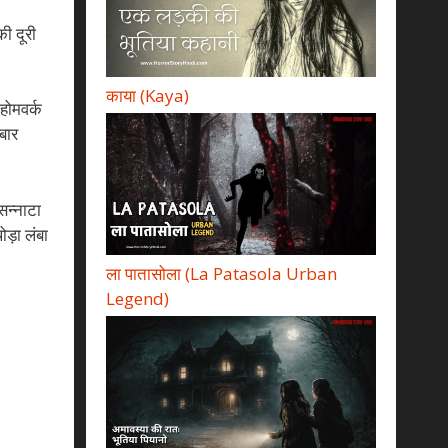
ी दूरी
काया (Kaya)
होमवर्क
बार
सन्नाटा
ड़ा लंबा
ला पातासोला (La Patasola Urban
Legend)