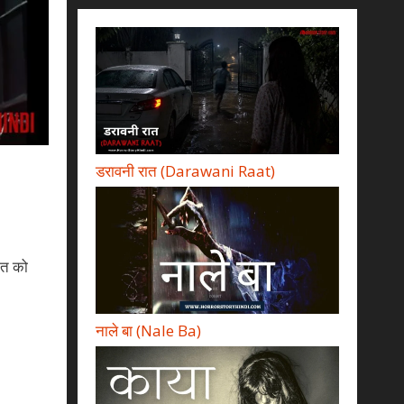
डरावनी रात (Darawani Raat)
ात को
नाले बा (Nale Ba)