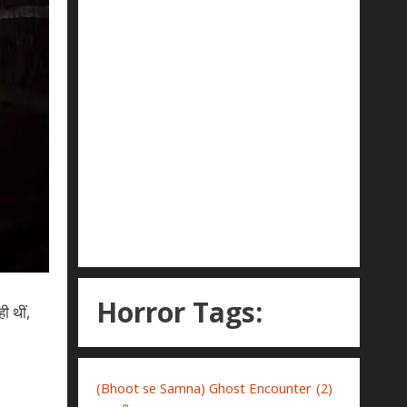
Horror Tags:
ी थीं,
(Bhoot se Samna) Ghost Encounter
(2)