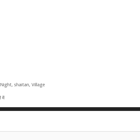
Night
,
shaitan
,
Village
में