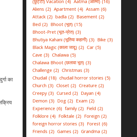
(छुट्टी) Vacation
(4)
Aatma (आत्मा)
(16)
Aliens
(2)
Apartment
(4)
Assam
(6)
Attack
(2)
badla
(2)
Basement
(2)
Bed
(2)
Bhoot (भूत)
(15)
Bhoot-Pret (भूत-प्रेत)
(3)
Bhutiya Kahani (भूतिया कहानी)
(3)
Bike
(3)
Black Magic (काला जादू)
(2)
Car
(5)
Cave
(3)
Chalawa
(5)
Chalawa Bhoot (छलावा भूत)
(3)
Challenge
(2)
Christmas
(3)
Chudail
(18)
chudail horror stories
(5)
ुर्गा का
Church
(3)
Closet
(2)
Creature
(2)
Creepy
(3)
Cursed
(2)
Dayan
(4)
Demon
(3)
Dog
(2)
Exam
(2)
 सक्रिय
Experience
(6)
family
(2)
Field
(2)
Folklore
(4)
Folktale
(2)
Foreign
(2)
foreign horror stories
(3)
Forest
(6)
Friends
(2)
Games
(2)
Grandma
(2)