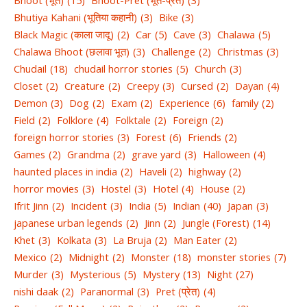
Bhutiya Kahani (भूतिया कहानी)
(3)
Bike
(3)
Black Magic (काला जादू)
(2)
Car
(5)
Cave
(3)
Chalawa
(5)
Chalawa Bhoot (छलावा भूत)
(3)
Challenge
(2)
Christmas
(3)
Chudail
(18)
chudail horror stories
(5)
Church
(3)
Closet
(2)
Creature
(2)
Creepy
(3)
Cursed
(2)
Dayan
(4)
Demon
(3)
Dog
(2)
Exam
(2)
Experience
(6)
family
(2)
Field
(2)
Folklore
(4)
Folktale
(2)
Foreign
(2)
foreign horror stories
(3)
Forest
(6)
Friends
(2)
Games
(2)
Grandma
(2)
grave yard
(3)
Halloween
(4)
haunted places in india
(2)
Haveli
(2)
highway
(2)
horror movies
(3)
Hostel
(3)
Hotel
(4)
House
(2)
Ifrit Jinn
(2)
Incident
(3)
India
(5)
Indian
(40)
Japan
(3)
japanese urban legends
(2)
Jinn
(2)
Jungle (Forest)
(14)
Khet
(3)
Kolkata
(3)
La Bruja
(2)
Man Eater
(2)
Mexico
(2)
Midnight
(2)
Monster
(18)
monster stories
(7)
Murder
(3)
Mysterious
(5)
Mystery
(13)
Night
(27)
nishi daak
(2)
Paranormal
(3)
Pret (प्रेत)
(4)