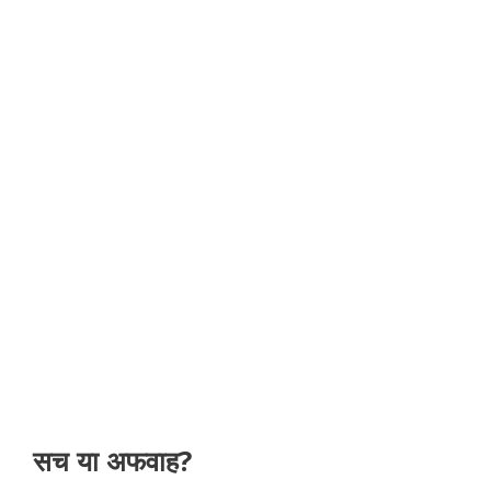
सच या अफवाह?