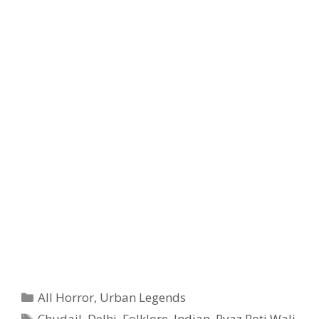
Categories
All Horror
,
Urban Legends
Tags
Chudail
,
Delhi
,
Folklore
,
Indian
,
Pyaz Roti Wali