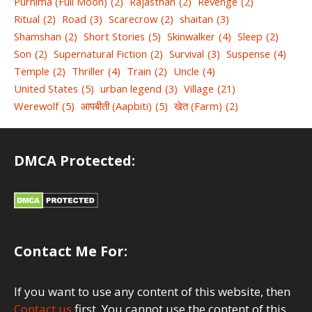
Purnima (Full Moon)
(2)
Rajasthan
(2)
Revenge
(2)
Ritual
(2)
Road
(3)
Scarecrow
(2)
shaitan
(3)
Shamshan
(2)
Short Stories
(5)
Skinwalker
(4)
Sleep
(2)
Son
(2)
Supernatural Fiction
(2)
Survival
(3)
Suspense
(4)
Temple
(2)
Thriller
(4)
Train
(2)
Uncle
(4)
United States
(5)
urban legend
(3)
Village
(21)
Werewolf
(5)
आपबीती (Aapbiti)
(5)
खेत (Farm)
(2)
DMCA Protected:
Contact Me For:
If you want to use any content of this website, then
Contact us
first. You cannot use the content of this