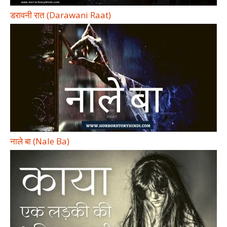
डरावनी रात (Darawani Raat)
नाले बा (Nale Ba)