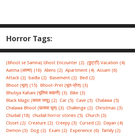
Horror Tags:
(Bhoot se Samna) Ghost Encounter
(2)
(छुट्टी) Vacation
(4)
Aatma (आत्मा)
(16)
Aliens
(2)
Apartment
(4)
Assam
(6)
Attack
(2)
badla
(2)
Basement
(2)
Bed
(2)
Bhoot (भूत)
(15)
Bhoot-Pret (भूत-प्रेत)
(3)
Bhutiya Kahani (भूतिया कहानी)
(3)
Bike
(3)
Black Magic (काला जादू)
(2)
Car
(5)
Cave
(3)
Chalawa
(5)
Chalawa Bhoot (छलावा भूत)
(3)
Challenge
(2)
Christmas
(3)
Chudail
(18)
chudail horror stories
(5)
Church
(3)
Closet
(2)
Creature
(2)
Creepy
(3)
Cursed
(2)
Dayan
(4)
Demon
(3)
Dog
(2)
Exam
(2)
Experience
(6)
family
(2)