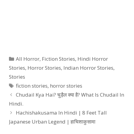
Categories
All Horror
,
Fiction Stories
,
Hindi Horror
Stories
,
Horror Stories
,
Indian Horror Stories
,
Stories
Tags
fiction stories
,
horror stories
Chudail Kya Hai? चुड़ैल क्या है? What Is Chudail In
Hindi.
Hachishakusama In Hindi | 8 Feet Tall
Japanese Urban Legend | हाचिशाकुसामा