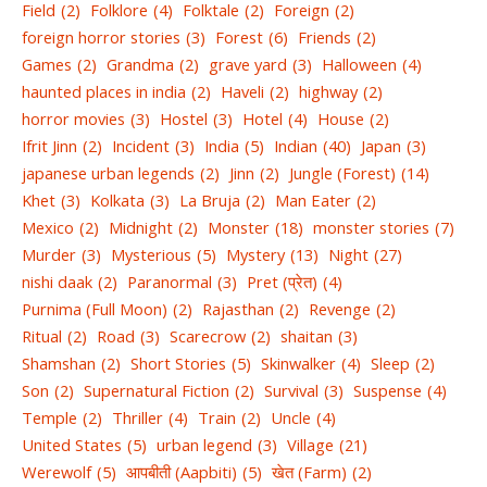
Field
(2)
Folklore
(4)
Folktale
(2)
Foreign
(2)
foreign horror stories
(3)
Forest
(6)
Friends
(2)
Games
(2)
Grandma
(2)
grave yard
(3)
Halloween
(4)
haunted places in india
(2)
Haveli
(2)
highway
(2)
horror movies
(3)
Hostel
(3)
Hotel
(4)
House
(2)
Ifrit Jinn
(2)
Incident
(3)
India
(5)
Indian
(40)
Japan
(3)
japanese urban legends
(2)
Jinn
(2)
Jungle (Forest)
(14)
Khet
(3)
Kolkata
(3)
La Bruja
(2)
Man Eater
(2)
Mexico
(2)
Midnight
(2)
Monster
(18)
monster stories
(7)
Murder
(3)
Mysterious
(5)
Mystery
(13)
Night
(27)
nishi daak
(2)
Paranormal
(3)
Pret (प्रेत)
(4)
Purnima (Full Moon)
(2)
Rajasthan
(2)
Revenge
(2)
Ritual
(2)
Road
(3)
Scarecrow
(2)
shaitan
(3)
Shamshan
(2)
Short Stories
(5)
Skinwalker
(4)
Sleep
(2)
Son
(2)
Supernatural Fiction
(2)
Survival
(3)
Suspense
(4)
Temple
(2)
Thriller
(4)
Train
(2)
Uncle
(4)
United States
(5)
urban legend
(3)
Village
(21)
Werewolf
(5)
आपबीती (Aapbiti)
(5)
खेत (Farm)
(2)